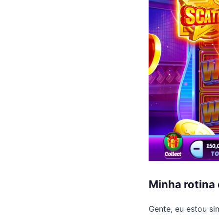
Minha rotina 
Gente, eu estou s