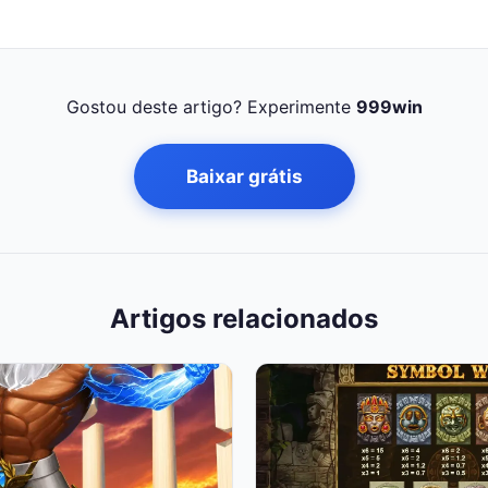
Gostou deste artigo? Experimente
999win
Baixar grátis
Artigos relacionados