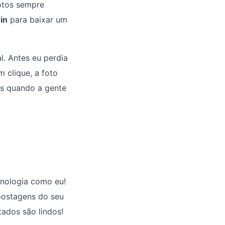
otos sempre
in
para baixar um
l. Antes eu perdia
 clique, a foto
es quando a gente
cnologia como eu!
 postagens do seu
tados são lindos!