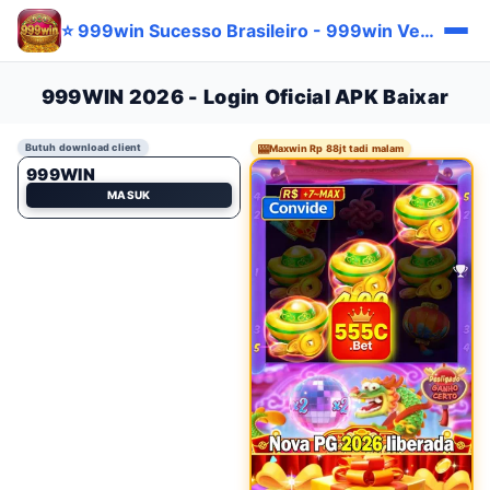
⭐ 999win Sucesso Brasileiro - 999win Verificado Hoje Promo ✅
999WIN 2026 - Login Oficial APK Baixar
Butuh download client
🎰
Maxwin Rp 88jt tadi malam
999WIN
MASUK