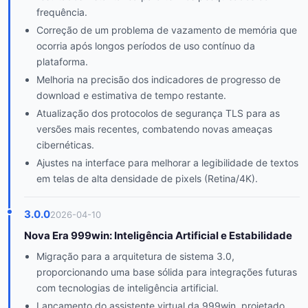
frequência.
Correção de um problema de vazamento de memória que
ocorria após longos períodos de uso contínuo da
plataforma.
Melhoria na precisão dos indicadores de progresso de
download e estimativa de tempo restante.
Atualização dos protocolos de segurança TLS para as
versões mais recentes, combatendo novas ameaças
cibernéticas.
Ajustes na interface para melhorar a legibilidade de textos
em telas de alta densidade de pixels (Retina/4K).
3.0.0
2026-04-10
Nova Era 999win: Inteligência Artificial e Estabilidade
Migração para a arquitetura de sistema 3.0,
proporcionando uma base sólida para integrações futuras
com tecnologias de inteligência artificial.
Lançamento do assistente virtual da 999win, projetado