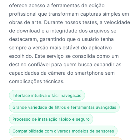
oferece acesso a ferramentas de edição
profissional que transformam capturas simples em
obras de arte. Durante nossos testes, a velocidade
de download e a integridade dos arquivos se
destacaram, garantindo que o usuário tenha
sempre a versão mais estável do aplicativo
escolhido. Este serviço se consolida como um
destino confiável para quem busca expandir as
capacidades da câmera do smartphone sem
complicações técnicas.
Interface intuitiva e fácil navegação
Grande variedade de filtros e ferramentas avançadas
Processo de instalação rápido e seguro
Compatibilidade com diversos modelos de sensores