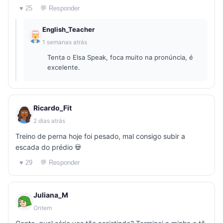
♥ 25
💬 Responder
English_Teacher
1 semanas atrás
Tenta o Elsa Speak, foca muito na pronúncia, é
excelente.
Ricardo_Fit
2 dias atrás
Treino de perna hoje foi pesado, mal consigo subir a
escada do prédio 💀
♥ 29
💬 Responder
Juliana_M
Ontem