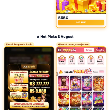
555C
MASUK
🔥 Hot Picks 8 August
🎯
Anti Rungkad · 3 spin
💎
Modal receh, cuan jutaan