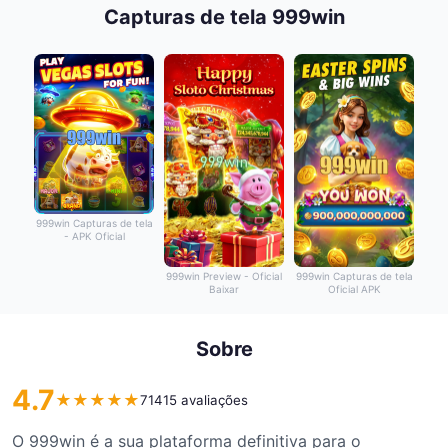
Capturas de tela 999win
999win Capturas de tela
- APK Oficial
999win Preview - Oficial
999win Capturas de tela
Baixar
Oficial APK
Sobre
4.7
★
★
★
★
★
71415 avaliações
O
999win
é a sua plataforma definitiva para o