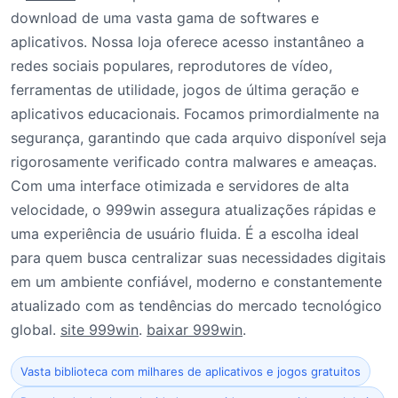
download de uma vasta gama de softwares e
aplicativos. Nossa loja oferece acesso instantâneo a
redes sociais populares, reprodutores de vídeo,
ferramentas de utilidade, jogos de última geração e
aplicativos educacionais. Focamos primordialmente na
segurança, garantindo que cada arquivo disponível seja
rigorosamente verificado contra malwares e ameaças.
Com uma interface otimizada e servidores de alta
velocidade, o 999win assegura atualizações rápidas e
uma experiência de usuário fluida. É a escolha ideal
para quem busca centralizar suas necessidades digitais
em um ambiente confiável, moderno e constantemente
atualizado com as tendências do mercado tecnológico
global.
site 999win
.
baixar 999win
.
Vasta biblioteca com milhares de aplicativos e jogos gratuitos