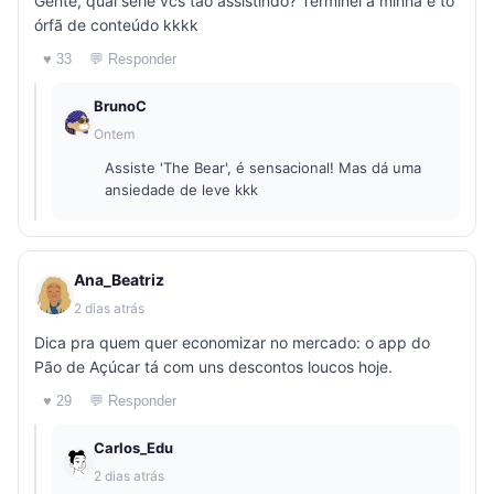
Gente, qual série vcs tão assistindo? Terminei a minha e tô
órfã de conteúdo kkkk
♥ 33
💬 Responder
BrunoC
Ontem
Assiste 'The Bear', é sensacional! Mas dá uma
ansiedade de leve kkk
Ana_Beatriz
2 dias atrás
Dica pra quem quer economizar no mercado: o app do
Pão de Açúcar tá com uns descontos loucos hoje.
♥ 29
💬 Responder
Carlos_Edu
2 dias atrás