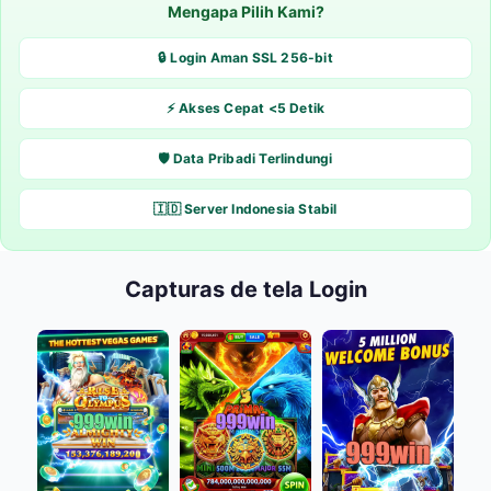
Mengapa Pilih Kami?
🔒 Login Aman SSL 256-bit
⚡ Akses Cepat <5 Detik
🛡️ Data Pribadi Terlindungi
🇮🇩 Server Indonesia Stabil
Capturas de tela Login