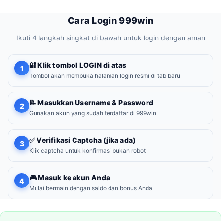
Cara Login 999win
Ikuti 4 langkah singkat di bawah untuk login dengan aman
🔐 Klik tombol LOGIN di atas
1
Tombol akan membuka halaman login resmi di tab baru
📝 Masukkan Username & Password
2
Gunakan akun yang sudah terdaftar di 999win
✅ Verifikasi Captcha (jika ada)
3
Klik captcha untuk konfirmasi bukan robot
🎮 Masuk ke akun Anda
4
Mulai bermain dengan saldo dan bonus Anda