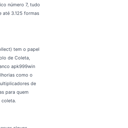
nico número 7, tudo
 até 3.125 formas
llect) tem o papel
olo de Coleta,
Banco apk999win
elhorias como o
ultiplicadores de
cas para quem
 coleta.