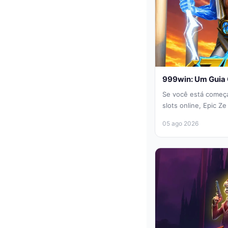
999win: Um Guia 
Se você está começ
slots online, Epic Z
visualmente rica e...
05 ago 2026