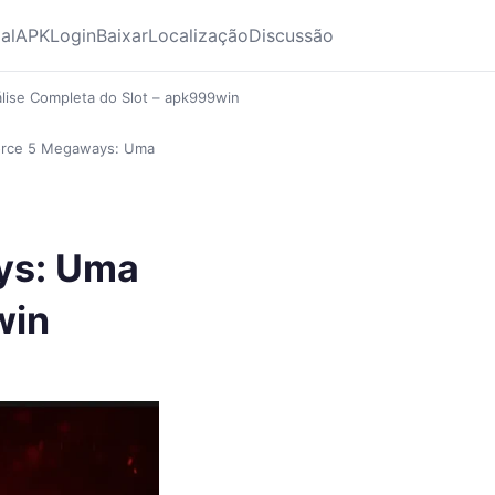
ial
APK
Login
Baixar
Localização
Discussão
ise Completa do Slot – apk999win
orce 5 Megaways: Uma
ys: Uma
win