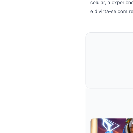
celular, a experiên
e divirta-se com r