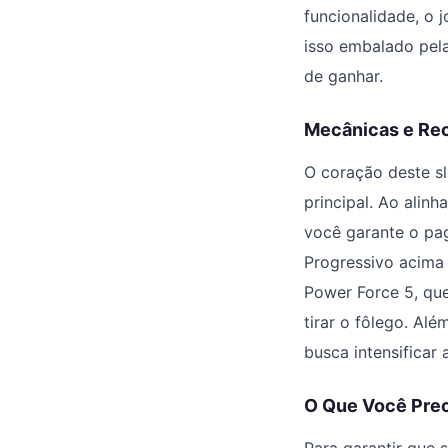
funcionalidade, o 
isso embalado pel
de ganhar.
Mecânicas e Rec
O coração deste sl
principal. Ao alin
você garante o pa
Progressivo acima 
Power Force 5, que
tirar o fôlego. Al
busca intensificar
O Que Você Prec