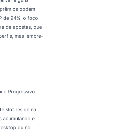
servar alguns
os prêmios podem
P de 94%, o foco
xa de apostas, que
perfis, mas lembre-
nco Progressivo.
e slot reside na
os acumulando e
desktop ou no