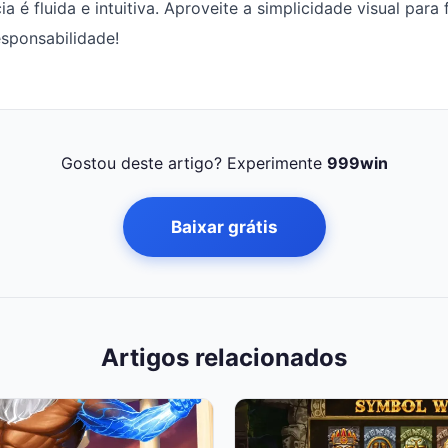
cia é fluida e intuitiva. Aproveite a simplicidade visual para
esponsabilidade!
Gostou deste artigo? Experimente
999win
Baixar grátis
Artigos relacionados